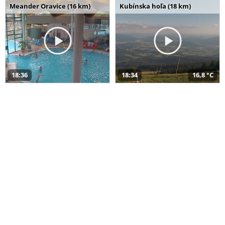
Meander Oravice (16 km)
Kubínska hoľa (18 km)
18:36
18:34
16,8 °C