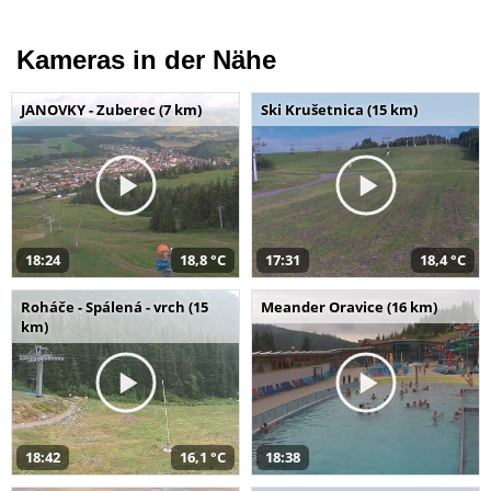
Kameras in der Nähe
JANOVKY - Zuberec (7 km)
Ski Krušetnica (15 km)
18:24
18,8 °C
17:31
18,4 °C
Roháče - Spálená - vrch (15
Meander Oravice (16 km)
km)
18:42
16,1 °C
18:38