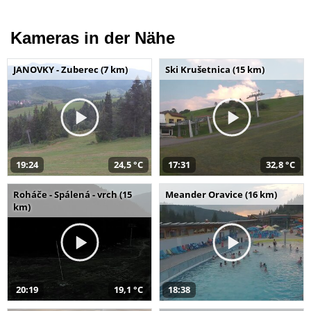
Kameras in der Nähe
JANOVKY - Zuberec (7 km)
Ski Krušetnica (15 km)
19:24
24,5 °C
17:31
32,8 °C
Roháče - Spálená - vrch (15
Meander Oravice (16 km)
km)
20:19
19,1 °C
18:38