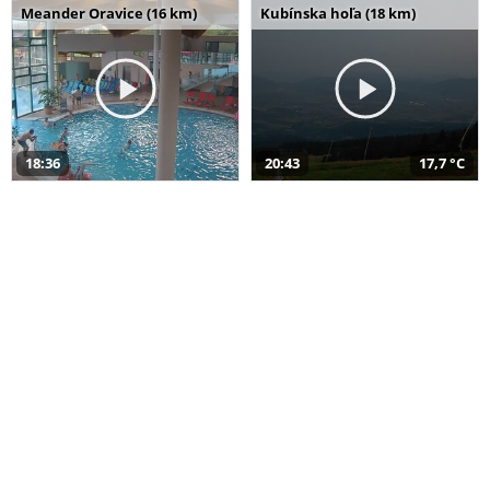
Meander Oravice (16 km)
Kubínska hoľa (18 km)
18:36
20:43
17,7 °C