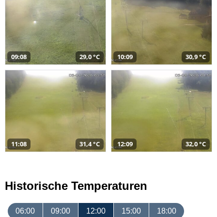
09:08
29,0 °C
10:09
30,9 °C
11:08
31,4 °C
12:09
32,0 °C
Historische Temperaturen
06:00
09:00
12:00
15:00
18:00