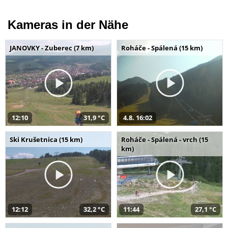
Kameras in der Nähe
JANOVKY - Zuberec (7 km)
Roháče - Spálená (15 km)
12:10
31,9 °C
4.8. 16:02
Ski Krušetnica (15 km)
Roháče - Spálená - vrch (15
km)
12:12
32,2 °C
11:44
27,1 °C