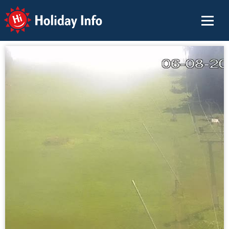
Holiday Info