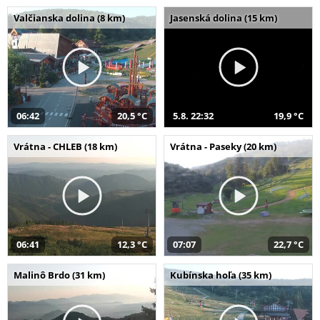
Valčianska dolina (8 km)
Jasenská dolina (15 km)
06:42
20,5 °C
5.8. 22:32
19,9 °C
Vrátna - CHLEB (18 km)
Vrátna - Paseky (20 km)
06:41
12,3 °C
07:07
22,7 °C
Malinô Brdo (31 km)
Kubínska hoľa (35 km)