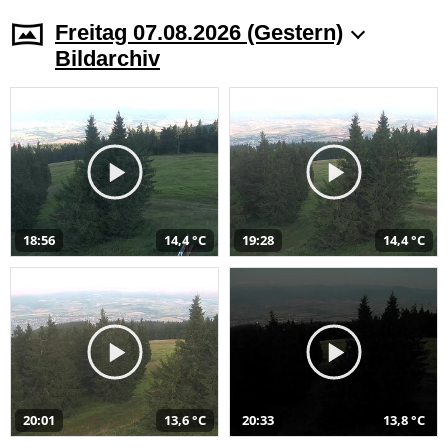
Freitag 07.08.2026 (Gestern)
Bildarchiv
18:56
14,4 °C
19:28
14,4 °C
20:01
13,6 °C
20:33
13,8 °C