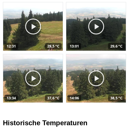
12:31
29,5 °C
13:01
29,6 °C
13:34
37,6 °C
14:06
38,5 °C
Historische Temperaturen