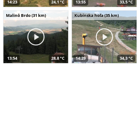
14:23
24,1 °C
13:55
33,5 °C
Malinô Brdo (31 km)
Kubínska hoľa (35 km)
13:54
28,8 °C
14:29
34,3 °C