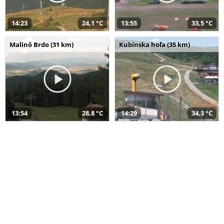
14:23
24,1 °C
13:55
33,5 °C
Malinô Brdo (31 km)
Kubínska hoľa (35 km)
13:54
28,8 °C
14:29
34,3 °C