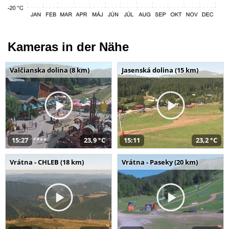
Kameras in der Nähe
Valčianska dolina (8 km)
Jasenská dolina (15 km)
15:27
23,9 °C
15:11
23,2 °C
Vrátna - CHLEB (18 km)
Vrátna - Paseky (20 km)