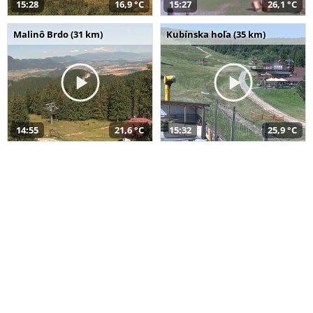
15:28
16,9 °C
15:27
26,1 °C
Malinô Brdo (31 km)
Kubínska hoľa (35 km)
14:55
21,6 °C
15:32
25,9 °C