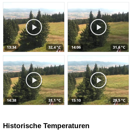
13:34
32,4 °C
14:06
31,6 °C
14:38
31,1 °C
15:10
29,5 °C
Historische Temperaturen