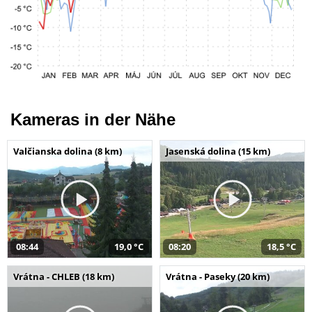
Kameras in der Nähe
Valčianska dolina (8 km)
Jasenská dolina (15 km)
08:44
19,0 °C
08:20
18,5 °C
Vrátna - CHLEB (18 km)
Vrátna - Paseky (20 km)