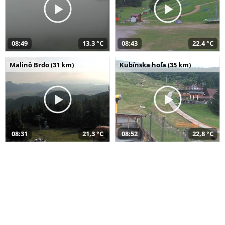
08:49
13,3 °C
08:43
22,4 °C
Malinô Brdo (31 km)
Kubínska hoľa (35 km)
08:31
21,3 °C
08:52
22,8 °C