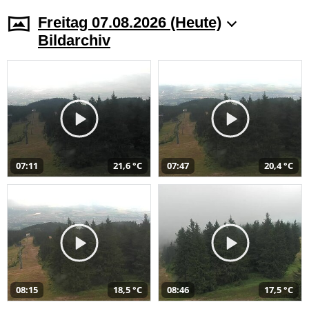
Freitag 07.08.2026 (Heute)
Bildarchiv
07:11
21,6 °C
07:47
20,4 °C
08:15
18,5 °C
08:46
17,5 °C