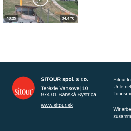
13:25
34,4 °C
SITOUR spol. s r.o.
Sitour I
Unterne
Terézie Vansovej 10
Tourism
974 01 Banská Bystrica
www.sitour.sk
Wir arbe
zusamme