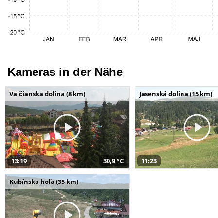
Kameras in der Nähe
Valčianska dolina (8 km)
Jasenská dolina (15 km)
13:19
30,9 °C
11:23
Kubínska hoľa (35 km)