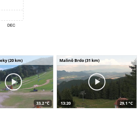
seky (20 km)
Malinô Brdo (31 km)
33,2 °C
13:20
29,1 °C