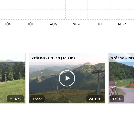
Vrátna - CHLEB (18 km)
Vrátna - Pa
29,4 °C
13:22
24,1 °C
13:07