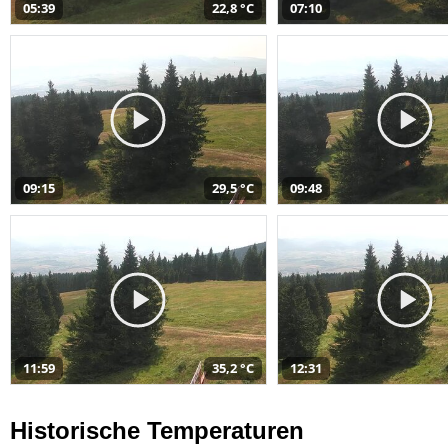
05:39
22,8 °C
07:10
09:15
29,5 °C
09:48
11:59
35,2 °C
12:31
Historische Temperaturen