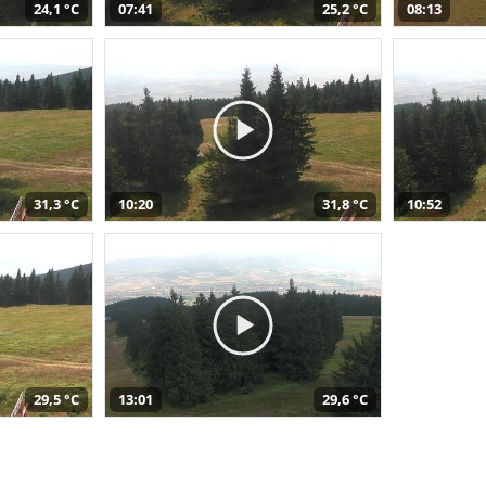
24,1 °C
07:41
25,2 °C
08:13
31,3 °C
10:20
31,8 °C
10:52
29,5 °C
13:01
29,6 °C