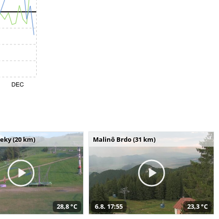
seky (20 km)
Malinô Brdo (31 km)
28,8 °C
6.8. 17:55
23,3 °C