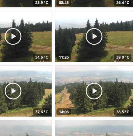
25,9 °C
08:45
26,4 °C
34,6 °C
11:26
39,0 °C
37,6 °C
14:06
38,5 °C