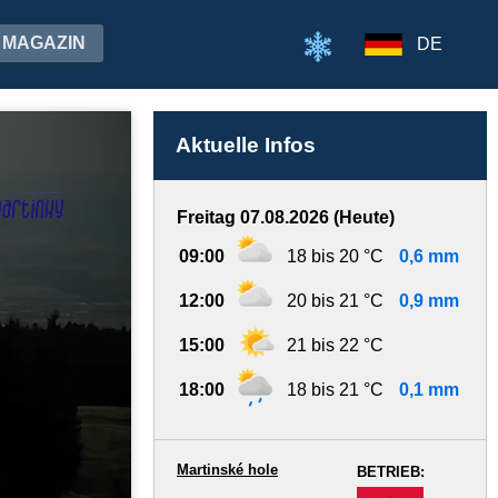
MAGAZIN
DE
Aktuelle Infos
Freitag 07.08.2026 (Heute)
09:00
18 bis 20 °C
0,6 mm
12:00
20 bis 21 °C
0,9 mm
15:00
21 bis 22 °C
18:00
18 bis 21 °C
0,1 mm
Martinské hole
BETRIEB:
-