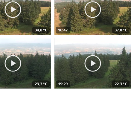
34,8 °C
16:47
37,0 °C
23,3 °C
19:29
22,3 °C