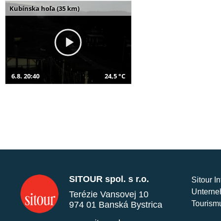
Kubínska hoľa (35 km)
6.8. 20:40
24,5 °C
SITOUR spol. s r.o.
Sitour I
Unterne
Terézie Vansovej 10
Tourism
974 01 Banská Bystrica