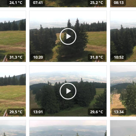
24,1 °C
07:41
25,2 °C
08:13
31,3 °C
10:20
31,8 °C
10:52
29,5 °C
13:01
29,6 °C
13:34