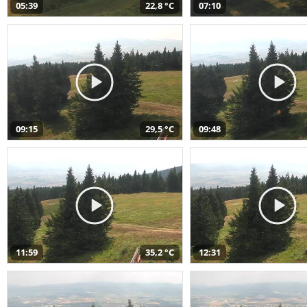
05:39
22,8 °C
07:10
09:15
29,5 °C
09:48
11:59
35,2 °C
12:31