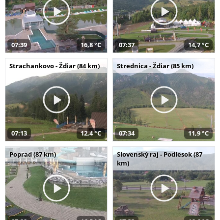
07:39
16,8 °C
07:37
14,7 °C
Strachankovo - Ždiar (84 km)
Strednica - Ždiar (85 km)
07:13
12,4 °C
07:34
11,9 °C
Poprad (87 km)
Slovenský raj - Podlesok (87
km)