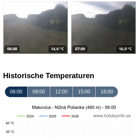
06:08
14,6 °C
07:09
16,0 °C
Historische Temperaturen
06:00
09:00
12:00
15:00
18:00