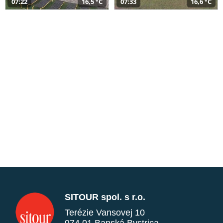
07:22
16,5 °C
07:33
16,6 °C
SITOUR spol. s r.o.
Terézie Vansovej 10