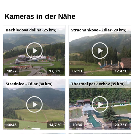
Kameras in der Nähe
Bachledova dolina (25 km)
Strachankovo - Ždiar (29 km)
10:27
17,3 °C
07:13
12,4 °C
Strednica - Ždiar (30 km)
Thermal park Vrbov (35 km)
10:45
14,7 °C
10:36
20,7 °C