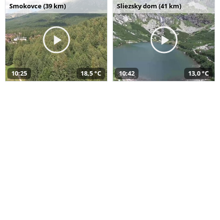
Smokovce (39 km)
Sliezsky dom (41 km)
10:25
18,5 °C
10:42
13,0 °C