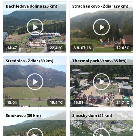
Bachledova dolina (25 km)
Strachankovo - Ždiar (29 km)
14:47
22,4 °C
8.8. 07:13
12,4 °C
Strednica - Ždiar (30 km)
Thermal park Vrbov (35 km)
15:04
19,4 °C
15:01
24,7 °C
Smokovce (39 km)
Sliezsky dom (41 km)