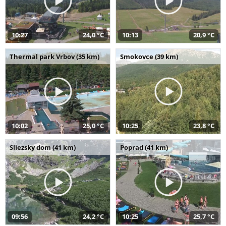
10:27
24,0 °C
10:13
20,9 °C
Thermal park Vrbov (35 km)
Smokovce (39 km)
10:02
25,0 °C
10:25
23,8 °C
Sliezsky dom (41 km)
Poprad (41 km)
09:56
24,2 °C
10:25
25,7 °C