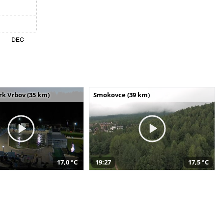
k Vrbov (35 km)
Smokovce (39 km)
17,0 °C
19:27
17,5 °C