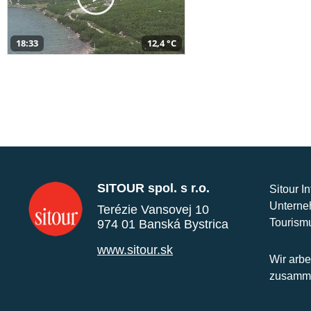
18:33
12,4 °C
SITOUR spol. s r.o.
Sitour I
Unterne
Terézie Vansovej 10
Tourism
974 01 Banská Bystrica
www.sitour.sk
Wir arbe
zusamme