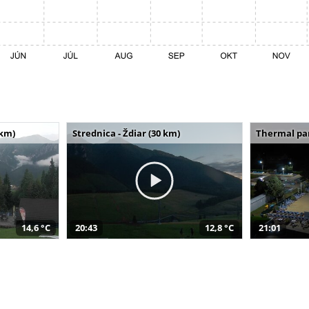
 km)
Strednica - Ždiar (30 km)
Thermal par
14,6 °C
20:43
12,8 °C
21:01