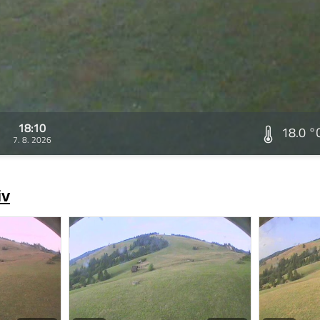
18:10
18.0 °
7. 8. 2026
iv