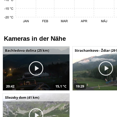
Kameras in der Nähe
Bachledova dolina (25 km)
Strachankovo - Ždiar (29
20:42
15,1 °C
19:29
Sliezsky dom (41 km)