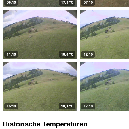
06:10
17,4 °C
07:10
11:10
18,4 °C
12:10
16:10
18,1 °C
17:10
Historische Temperaturen