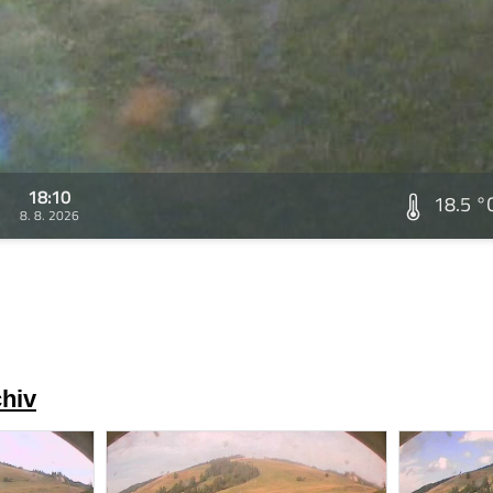
18:10
18.5 °
8. 8. 2026
chiv