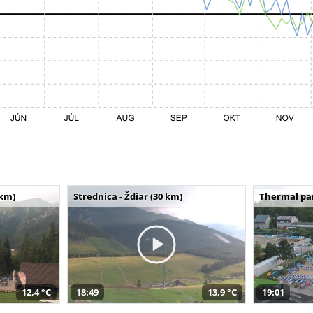
 km)
Strednica - Ždiar (30 km)
Thermal par
12,4 °C
18:49
13,9 °C
19:01