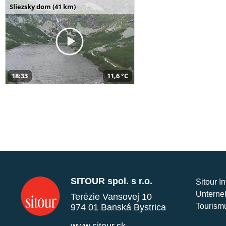
Sliezsky dom (41 km)
18:33
11,6 °C
SITOUR spol. s r.o.
Sitour I
Unterne
Terézie Vansovej 10
Tourism
974 01 Banská Bystrica
www.sitour.sk