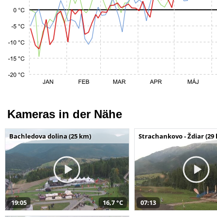
Kameras in der Nähe
Bachledova dolina (25 km)
Strachankovo - Ždiar (29
19:05
16,7 °C
07:13