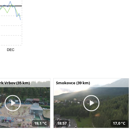
k Vrbov (35 km)
Smokovce (39 km)
19,1 °C
18:57
17,0 °C