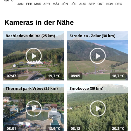
Kameras in der Nähe
Bachledova dolina (25 km)
Strednica - Ždiar (30 km)
07:47
19,7 °C
08:05
18,7 °C
Thermal park Vrbov (35 km)
Smokovce (39 km)
08:01
18,9 °C
08:12
20,2 °C