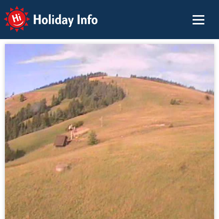
Holiday Info