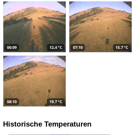
06:09
12,4 °C
07:10
15,7 °C
08:10
19,7 °C
Historische Temperaturen