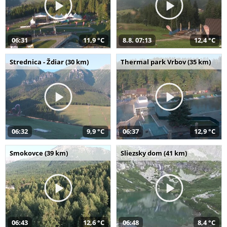
06:31
11,9 °C
8.8. 07:13
12,4 °C
Strednica - Ždiar (30 km)
Thermal park Vrbov (35 km)
06:32
9,9 °C
06:37
12,9 °C
Smokovce (39 km)
Sliezsky dom (41 km)
06:43
12,6 °C
06:48
8,4 °C