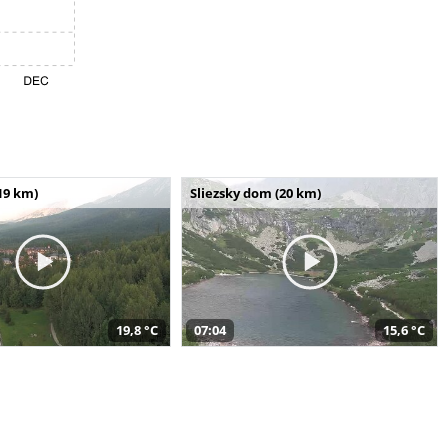
19 km)
Sliezsky dom (20 km)
19,8 °C
07:04
15,6 °C