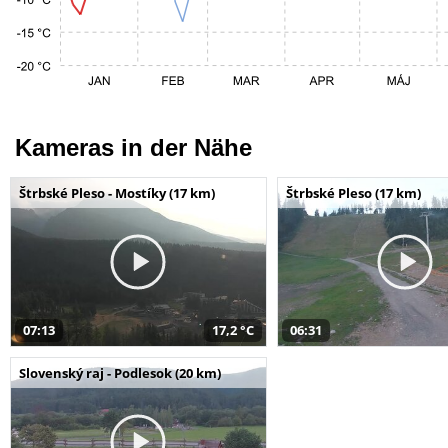
Kameras in der Nähe
Štrbské Pleso - Mostíky (17 km)
Štrbské Pleso (17 km)
07:13
17,2 °C
06:31
Slovenský raj - Podlesok (20 km)