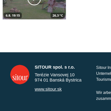
6.8. 19:15
26,3 °C
SITOUR spol. s r.o.
Sitour I
Unterne
Terézie Vansovej 10
Tourism
974 01 Banská Bystrica
www.sitour.sk
Wir arbe
zusamme