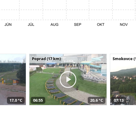
Poprad (17 km)
Smokovce (
17,0 °C
06:55
20,6 °C
07:13