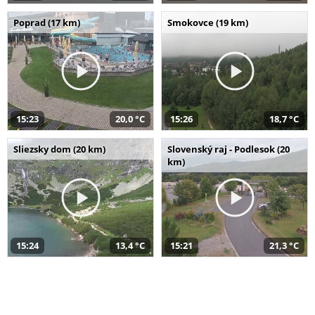
Poprad (17 km)
Smokovce (19 km)
15:23
20,0 °C
15:26
18,7 °C
Sliezsky dom (20 km)
Slovenský raj - Podlesok (20
km)
15:24
13,4 °C
15:21
21,3 °C