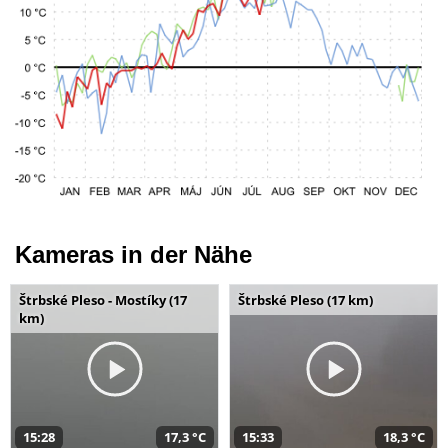
Kameras in der Nähe
Štrbské Pleso - Mostíky (17
Štrbské Pleso (17 km)
km)
15:28
17,3 °C
15:33
18,3 °C