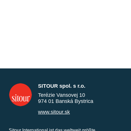
SITOUR spol. s r.o.
Terézie Vansovej 10
974 01 Banská Bystrica
www.sitour.sk
Sitour International ist das weltweit größte