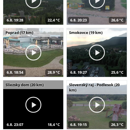
6.8. 19:28
22,4 °C
6.8. 20:23
26,6 °C
Poprad (17 km)
Smokovce (19 km)
6.8. 18:54
28,9 °C
6.8. 19:27
25,6 °C
Sliezsky dom (20 km)
Slovenský raj - Podlesok (20
km)
6.8. 23:07
18,4 °C
6.8. 19:15
26,3 °C