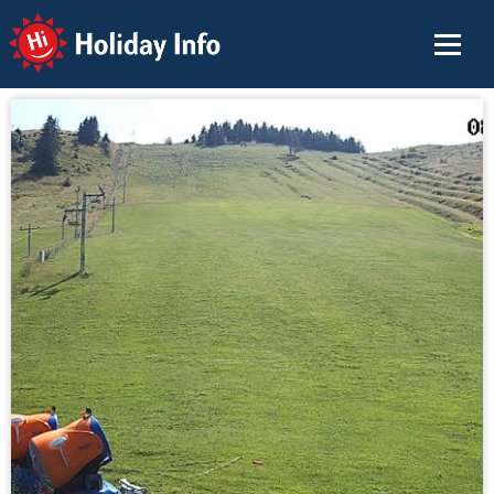
Holiday Info