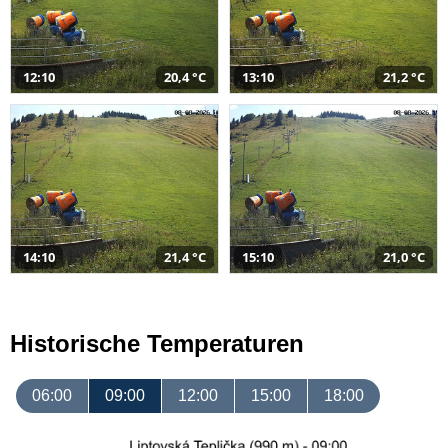
12:10
20,4 °C
13:10
21,2 °C
14:10
21,4 °C
15:10
21,0 °C
Historische Temperaturen
06:00
09:00
12:00
15:00
18:00