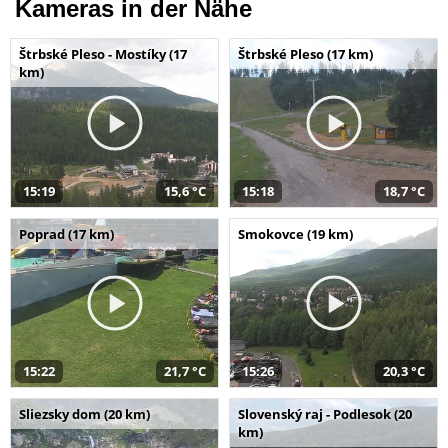
Kameras in der Nähe
Štrbské Pleso - Mostíky (17
Štrbské Pleso (17 km)
km)
15:19
15,6 °C
15:18
18,7 °C
Poprad (17 km)
Smokovce (19 km)
15:22
21,7 °C
15:26
20,3 °C
Sliezsky dom (20 km)
Slovenský raj - Podlesok (20
km)