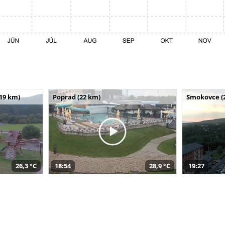
(19 km)
Poprad (22 km)
Smokovce (
26,3 °C
18:54
28,9 °C
19:27