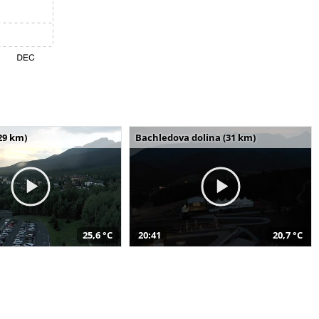
29 km)
Bachledova dolina (31 km)
25,6 °C
20:41
20,7 °C