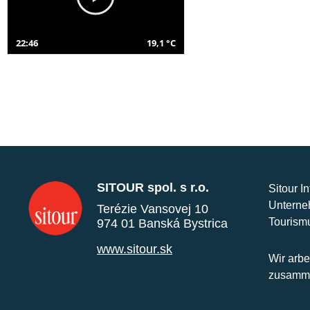
22:46
19,1 °C
SITOUR spol. s r.o.
Sitour I
Unterne
Terézie Vansovej 10
Tourism
974 01 Banská Bystrica
www.sitour.sk
Wir arbe
zusamme