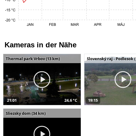
Kameras in der Nähe
Thermal park Vrbov (13 km)
Slovenský raj - Podlesok 
21:01
24,6 °C
19:15
Sliezsky dom (34 km)