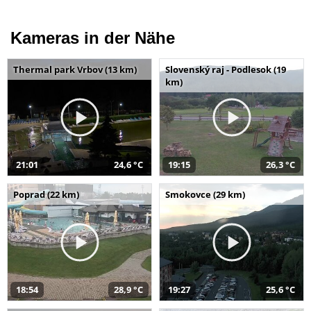
Kameras in der Nähe
Thermal park Vrbov (13 km)
Slovenský raj - Podlesok (19
km)
21:01
24,6 °C
19:15
26,3 °C
Poprad (22 km)
Smokovce (29 km)
18:54
28,9 °C
19:27
25,6 °C