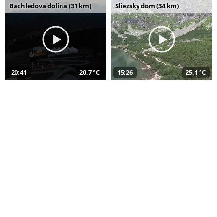
Bachledova dolina (31 km)
Sliezsky dom (34 km)
20:41
20,7 °C
15:26
25,1 °C