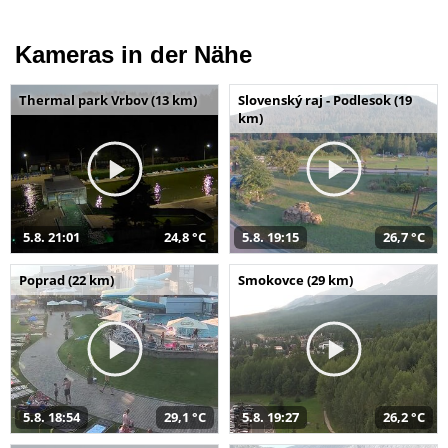
Kameras in der Nähe
Thermal park Vrbov (13 km)
Slovenský raj - Podlesok (19
km)
5.8. 21:01
24,8 °C
5.8. 19:15
26,7 °C
Poprad (22 km)
Smokovce (29 km)
5.8. 18:54
29,1 °C
5.8. 19:27
26,2 °C