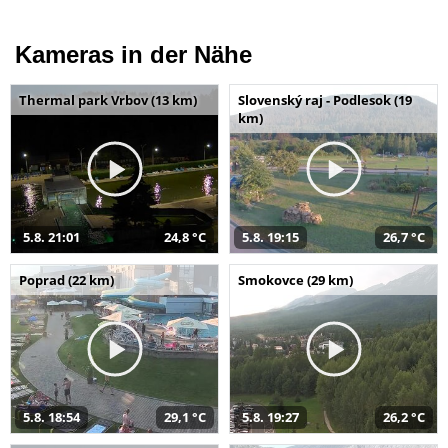
Kameras in der Nähe
Thermal park Vrbov (13 km)
Slovenský raj - Podlesok (19
km)
5.8. 21:01
24,8 °C
5.8. 19:15
26,7 °C
Poprad (22 km)
Smokovce (29 km)
5.8. 18:54
29,1 °C
5.8. 19:27
26,2 °C