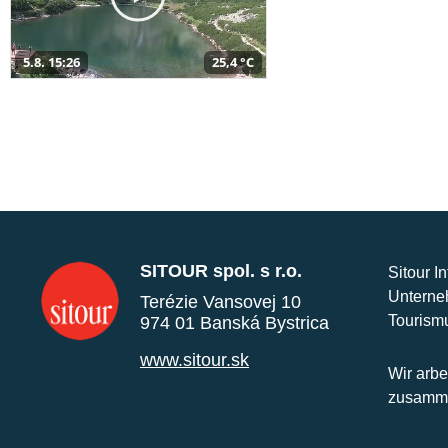
5.8. 15:26
25,4 °C
SITOUR spol. s r.o.
Sitour I
Unterne
Terézie Vansovej 10
Tourism
974 01 Banská Bystrica
www.sitour.sk
Wir arbe
zusamme