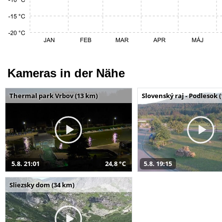
Kameras in der Nähe
Thermal park Vrbov (13 km)
Slovenský raj - Podlesok 
5.8. 21:01
24,8 °C
5.8. 19:15
Sliezsky dom (34 km)