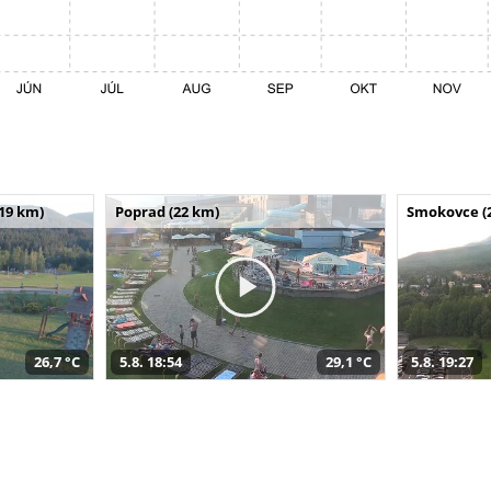
(19 km)
Poprad (22 km)
Smokovce (
26,7 °C
5.8. 18:54
29,1 °C
5.8. 19:27