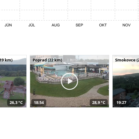
(19 km)
Poprad (22 km)
Smokovce (
26,3 °C
18:54
28,9 °C
19:27