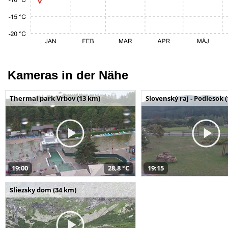
Kameras in der Nähe
Thermal park Vrbov (13 km)
Slovenský raj - Podlesok 
19:00
28,8 °C
19:15
Sliezsky dom (34 km)