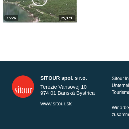
15:26
25,1 °C
SITOUR spol. s r.o.
Sitour I
Unterne
Terézie Vansovej 10
Tourism
974 01 Banská Bystrica
www.sitour.sk
Wir arbe
zusamme