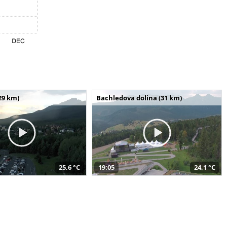
29 km)
Bachledova dolina (31 km)
25,6 °C
19:05
24,1 °C