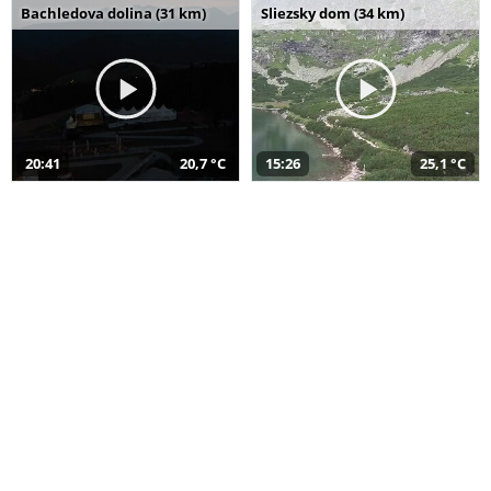
Bachledova dolina (31 km)
Sliezsky dom (34 km)
20:41
20,7 °C
15:26
25,1 °C