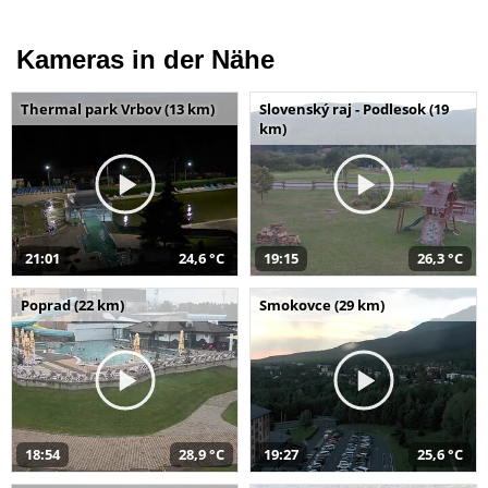
Kameras in der Nähe
Thermal park Vrbov (13 km)
Slovenský raj - Podlesok (19
km)
21:01
24,6 °C
19:15
26,3 °C
Poprad (22 km)
Smokovce (29 km)
18:54
28,9 °C
19:27
25,6 °C