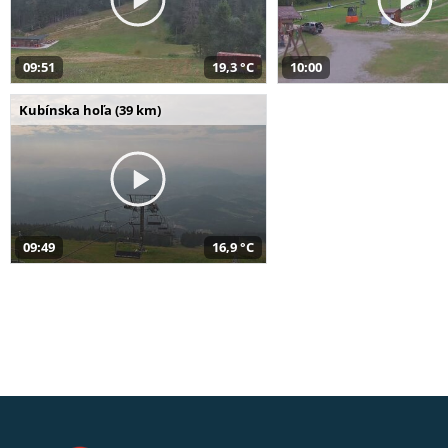
09:51
19,3 °C
10:00
Kubínska hoľa (39 km)
09:49
16,9 °C