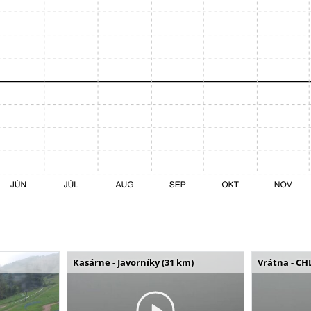
Kasárne - Javorníky (31 km)
Vrátna - CH