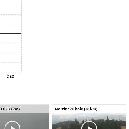
LEB (33 km)
Martinské hole (38 km)