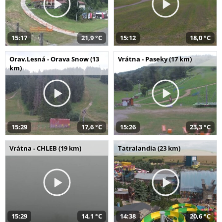
15:17
21,9 °C
15:12
18,0 °C
Orav.Lesná - Orava Snow (13
Vrátna - Paseky (17 km)
km)
15:29
17,6 °C
15:26
23,3 °C
Vrátna - CHLEB (19 km)
Tatralandia (23 km)
15:29
14,1 °C
14:38
20,6 °C