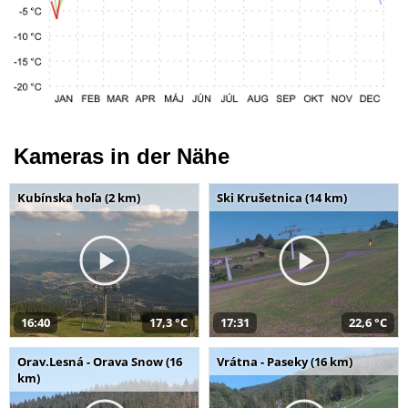
Kameras in der Nähe
Kubínska hoľa (2 km)
Ski Krušetnica (14 km)
16:40
17,3 °C
17:31
22,6 °C
Orav.Lesná - Orava Snow (16
Vrátna - Paseky (16 km)
km)