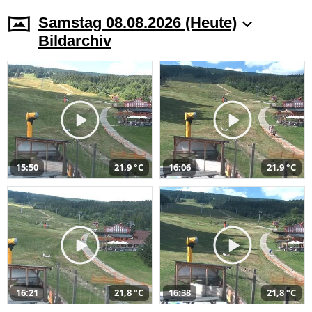
Samstag 08.08.2026 (Heute)
Bildarchiv
15:50
21,9 °C
16:06
21,9 °C
16:21
21,8 °C
16:38
21,8 °C