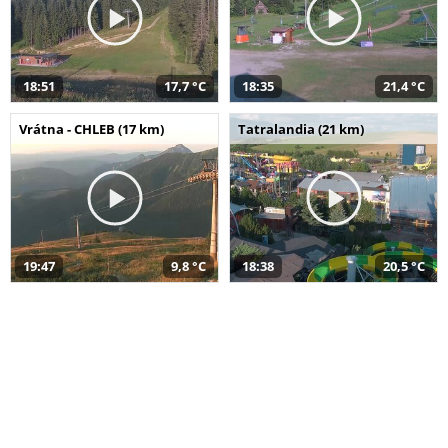
18:51
17,7 °C
18:35
21,4 °C
Vrátna - CHLEB (17 km)
Tatralandia (21 km)
19:47
9,8 °C
18:38
20,5 °C