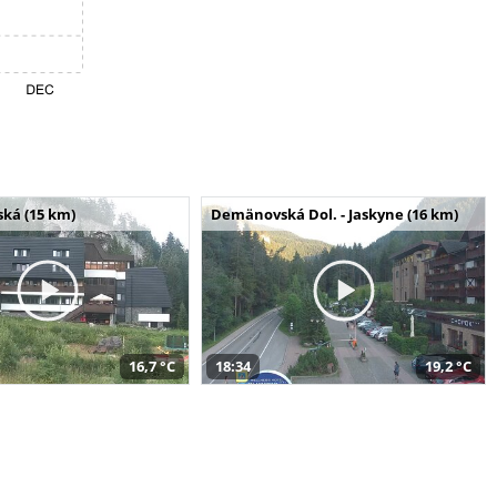
ská (15 km)
Demänovská Dol. - Jaskyne (16 km)
16,7 °C
18:34
19,2 °C