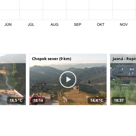
Chopok sever (9 km)
Jasná - Repi
18,5 °C
18:14
14,4 °C
18:37