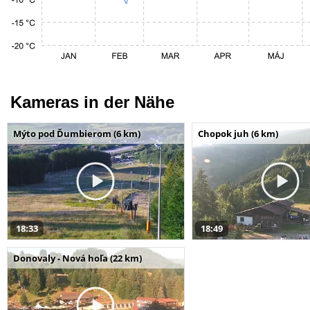
Kameras in der Nähe
Mýto pod Ďumbierom (6 km)
Chopok juh (6 km)
18:33
18:49
Donovaly - Nová hoľa (22 km)