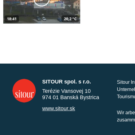
18:41
20,2 °C
SITOUR spol. s r.o.
Sitour I
Unterne
Terézie Vansovej 10
Tourism
974 01 Banská Bystrica
www.sitour.sk
Wir arbe
zusamme