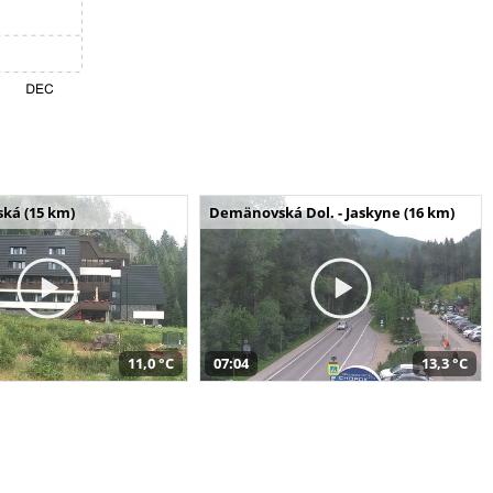
ská (15 km)
Demänovská Dol. - Jaskyne (16 km)
11,0 °C
07:04
13,3 °C