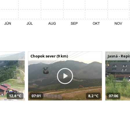
Chopok sever (9 km)
Jasná - Repi
12,8 °C
07:01
8,2 °C
07:06