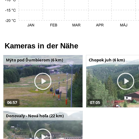
Kameras in der Nähe
Mýto pod Ďumbierom (6 km)
Chopok juh (6 km)
06:57
07:05
Donovaly - Nová hoľa (22 km)