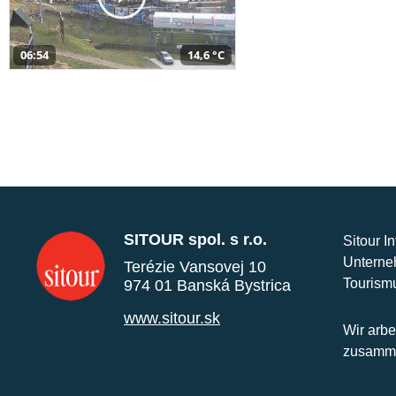
06:54
14,6 °C
SITOUR spol. s r.o.
Sitour I
Unterne
Terézie Vansovej 10
Tourism
974 01 Banská Bystrica
www.sitour.sk
Wir arbe
zusamme