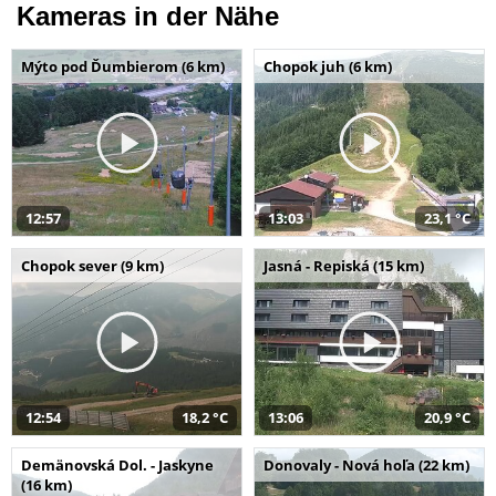
Kameras in der Nähe
Mýto pod Ďumbierom (6 km)
Chopok juh (6 km)
12:57
13:03
23,1 °C
Chopok sever (9 km)
Jasná - Repiská (15 km)
12:54
18,2 °C
13:06
20,9 °C
Demänovská Dol. - Jaskyne
Donovaly - Nová hoľa (22 km)
(16 km)