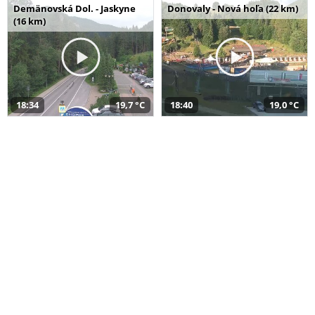
Demänovská Dol. - Jaskyne
Donovaly - Nová hoľa (22 km)
(16 km)
18:34
19,7 °C
18:40
19,0 °C