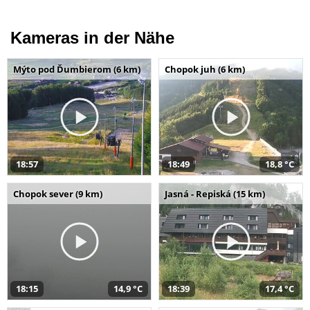
Kameras in der Nähe
Mýto pod Ďumbierom (6 km)
Chopok juh (6 km)
18:57
18:49
18,8 °C
Chopok sever (9 km)
Jasná - Repiská (15 km)
18:15
14,9 °C
18:39
17,4 °C