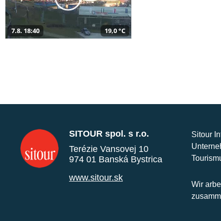
7.8. 18:40
19,0 °C
SITOUR spol. s r.o.
Sitour I
Unterne
Terézie Vansovej 10
Tourism
974 01 Banská Bystrica
www.sitour.sk
Wir arbe
zusamme