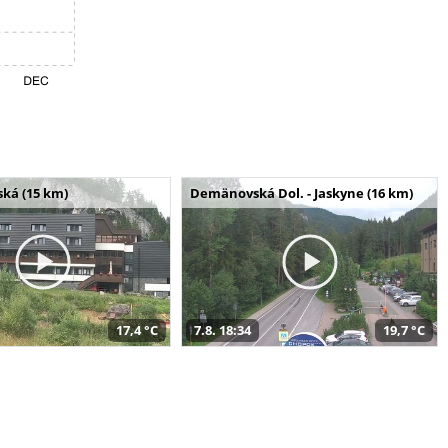
ská (15 km)
Demänovská Dol. - Jaskyne (16 km)
17,4 °C
7.8. 18:34
19,7 °C