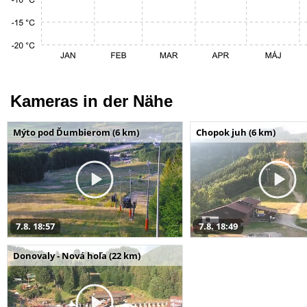
Kameras in der Nähe
Mýto pod Ďumbierom (6 km)
Chopok juh (6 km)
7.8. 18:57
7.8. 18:49
Donovaly - Nová hoľa (22 km)