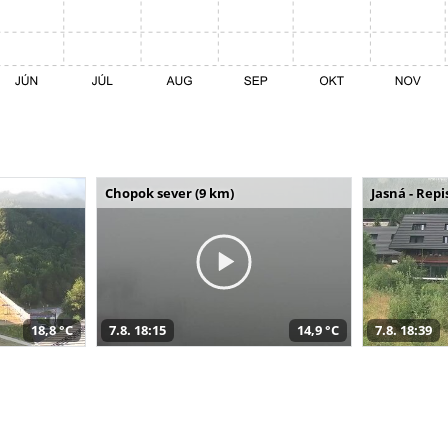
Chopok sever (9 km)
Jasná - Repi
18,8 °C
7.8. 18:15
14,9 °C
7.8. 18:39