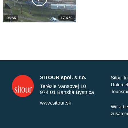
06:36
17,6 °C
SITOUR spol. s r.o.
Sitour I
Unterne
Terézie Vansovej 10
Tourism
974 01 Banská Bystrica
www.sitour.sk
Wir arbe
zusamme