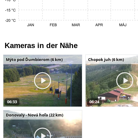
Kameras in der Nähe
Mýto pod Ďumbierom (6 km)
Chopok juh (6 km)
06:33
06:24
Donovaly - Nová hoľa (22 km)