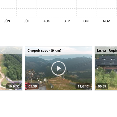
Chopok sever (9 km)
Jasná - Repi
16,9 °C
05:59
11,6 °C
06:37