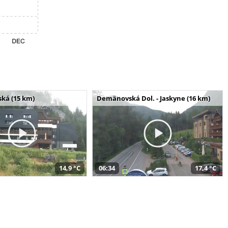
ská (15 km)
Demänovská Dol. - Jaskyne (16 km)
14,9 °C
06:34
17,4 °C