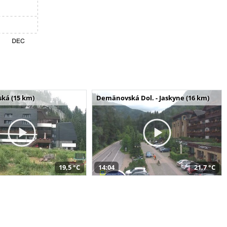
ská (15 km)
Demänovská Dol. - Jaskyne (16 km)
19,5 °C
14:04
21,7 °C