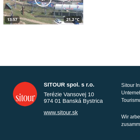
13:57
21,2 °C
SITOUR spol. s r.o.
Sitour I
Unterne
Terézie Vansovej 10
Tourism
974 01 Banská Bystrica
www.sitour.sk
Wir arbe
zusamme