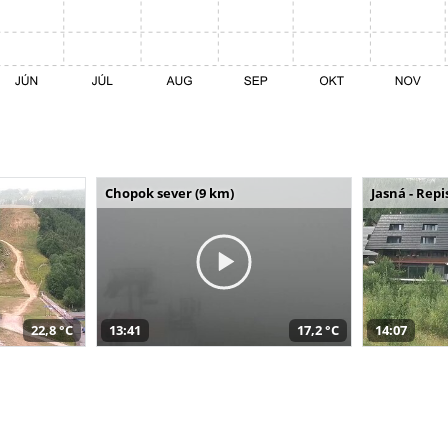
Chopok sever (9 km)
Jasná - Repi
22,8 °C
13:41
17,2 °C
14:07