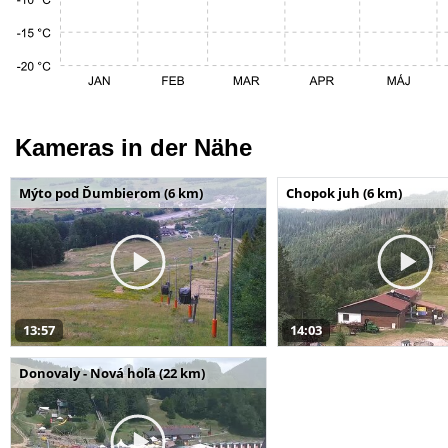
Kameras in der Nähe
Mýto pod Ďumbierom (6 km)
Chopok juh (6 km)
13:57
14:03
Donovaly - Nová hoľa (22 km)