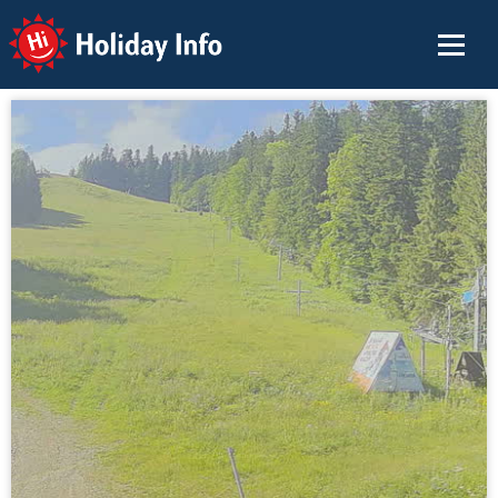
Holiday Info