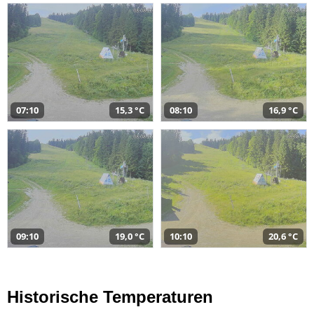
07:10
15,3 °C
08:10
16,9 °C
09:10
19,0 °C
10:10
20,6 °C
Historische Temperaturen