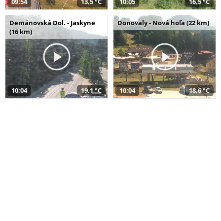
09:54
13,5 °C
10:05
16,5 °C
Demänovská Dol. - Jaskyne
Donovaly - Nová hoľa (22 km)
(16 km)
10:04
19,1 °C
10:04
18,6 °C