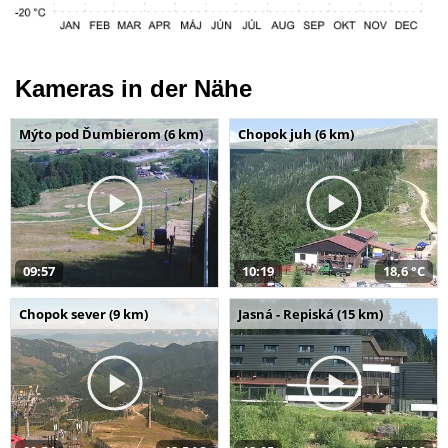
Kameras in der Nähe
Mýto pod Ďumbierom (6 km)
Chopok juh (6 km)
09:57
10:19
18,6 °C
Chopok sever (9 km)
Jasná - Repiská (15 km)