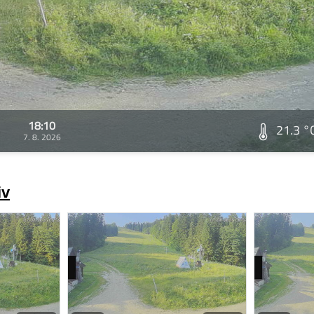
18:10
21.3 °
7. 8. 2026
iv