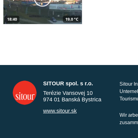
18:40
19,0 °C
SITOUR spol. s r.o.
Sitour I
Unterne
Terézie Vansovej 10
Tourism
974 01 Banská Bystrica
www.sitour.sk
Wir arbe
zusamme