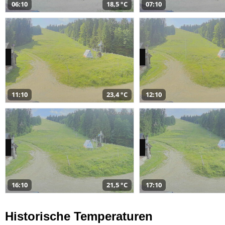
06:10
18,5 °C
07:10
11:10
23,4 °C
12:10
16:10
21,5 °C
17:10
Historische Temperaturen