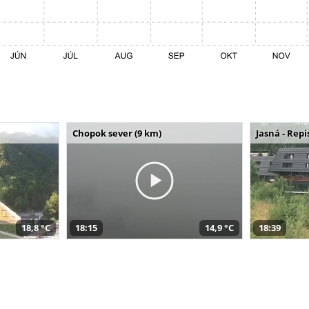
Chopok sever (9 km)
Jasná - Repi
18,8 °C
18:15
14,9 °C
18:39