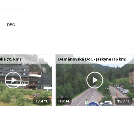
ská (15 km)
Demänovská Dol. - Jaskyne (16 km)
17,4 °C
18:34
19,7 °C