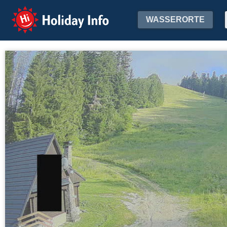
Holiday Info
WASSERORTE