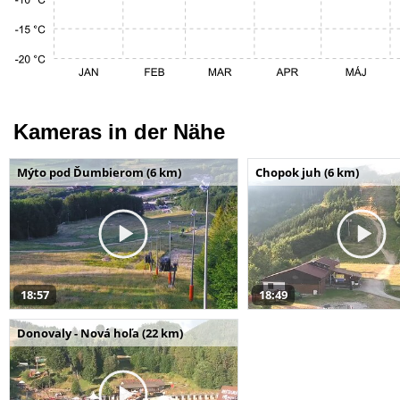
Kameras in der Nähe
Mýto pod Ďumbierom (6 km)
Chopok juh (6 km)
18:57
18:49
Donovaly - Nová hoľa (22 km)