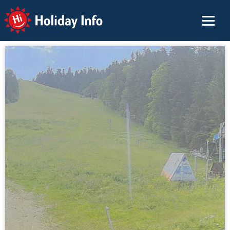
Holiday Info