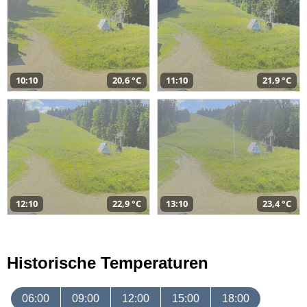
10:10
20,6 °C
11:10
21,9 °C
12:10
22,9 °C
13:10
23,4 °C
Historische Temperaturen
06:00
09:00
12:00
15:00
18:00