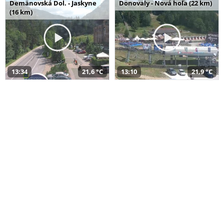
Demänovská Dol. - Jaskyne
Donovaly - Nová hoľa (22 km)
(16 km)
13:34
21,6 °C
13:10
21,9 °C