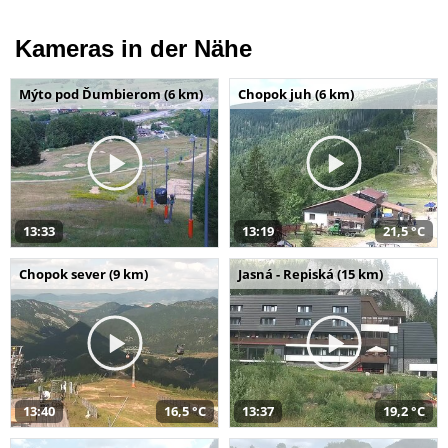
Kameras in der Nähe
Mýto pod Ďumbierom (6 km)
Chopok juh (6 km)
13:33
13:19
21,5 °C
Chopok sever (9 km)
Jasná - Repiská (15 km)
13:40
16,5 °C
13:37
19,2 °C