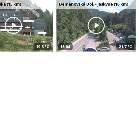
ská (15 km)
Demänovská Dol. - Jaskyne (16 km)
19,3 °C
15:04
21,7 °C