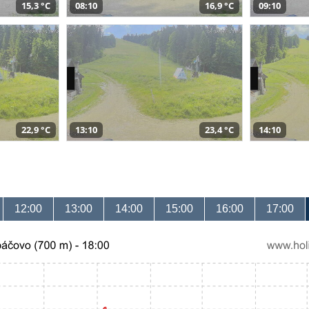
15,3 °C
08:10
16,9 °C
09:10
22,9 °C
13:10
23,4 °C
14:10
12:00
13:00
14:00
15:00
16:00
17:00