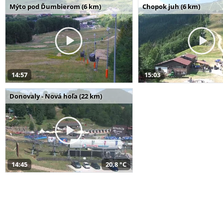
Mýto pod Ďumbierom (6 km)
Chopok juh (6 km)
14:57
15:03
Donovaly - Nová hoľa (22 km)
14:45
20,8 °C