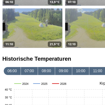
06:10
13,9 °C
07:10
11:10
21,9 °C
12:10
Historische Temperaturen
06:00
07:00
08:00
09:00
10:00
11:00