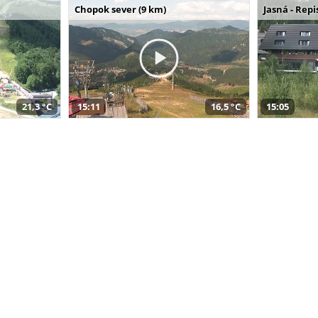
Chopok sever (9 km)
Jasná - Repi
21,3 °C
15:11
16,5 °C
15:05