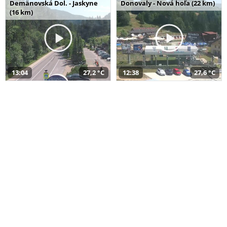
Demänovská Dol. - Jaskyne
Donovaly - Nová hoľa (22 km)
(16 km)
13:04
27,2 °C
12:38
27,6 °C