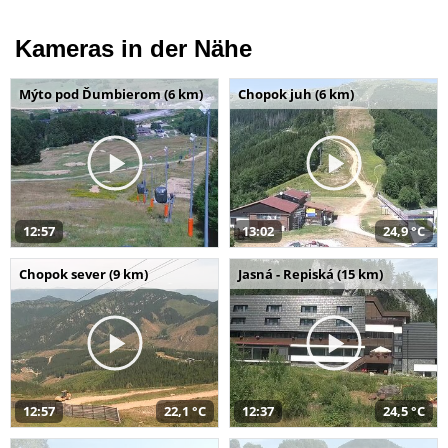
Kameras in der Nähe
Mýto pod Ďumbierom (6 km)
Chopok juh (6 km)
12:57
13:02
24,9 °C
Chopok sever (9 km)
Jasná - Repiská (15 km)
12:57
22,1 °C
12:37
24,5 °C