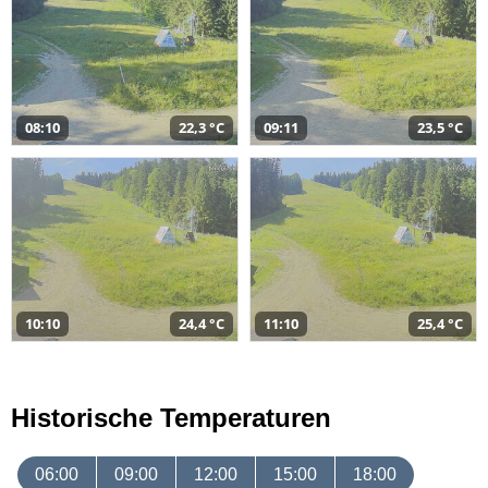
08:10
22,3 °C
09:11
23,5 °C
10:10
24,4 °C
11:10
25,4 °C
Historische Temperaturen
06:00
09:00
12:00
15:00
18:00