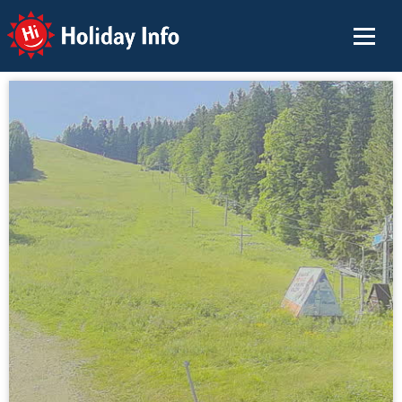
Holiday Info