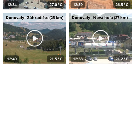
12:34
27,0 °C
12:39
26,5 °C
Donovaly - Záhradište (25 km)
Donovaly - Nová hoľa (27 km)
12:40
21,5 °C
12:38
21,2 °C