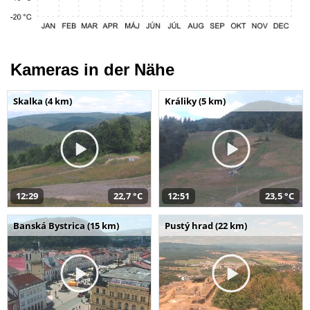
Kameras in der Nähe
Skalka (4 km)
Králiky (5 km)
12:29
22,7 °C
12:51
23,5 °C
Banská Bystrica (15 km)
Pustý hrad (22 km)