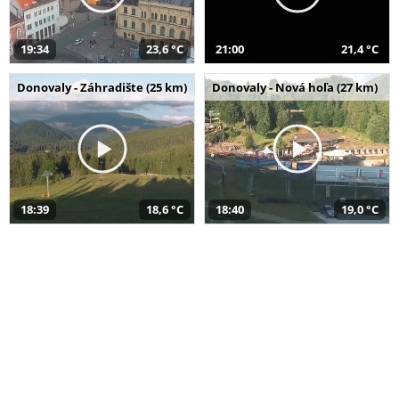
19:34
23,6 °C
21:00
21,4 °C
Donovaly - Záhradište (25 km)
Donovaly - Nová hoľa (27 km)
18:39
18,6 °C
18:40
19,0 °C