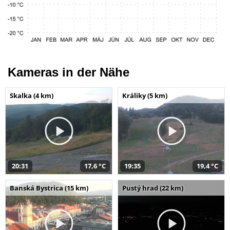
Kameras in der Nähe
Skalka (4 km)
Králiky (5 km)
20:31
17,6 °C
19:35
19,4 °C
Banská Bystrica (15 km)
Pustý hrad (22 km)