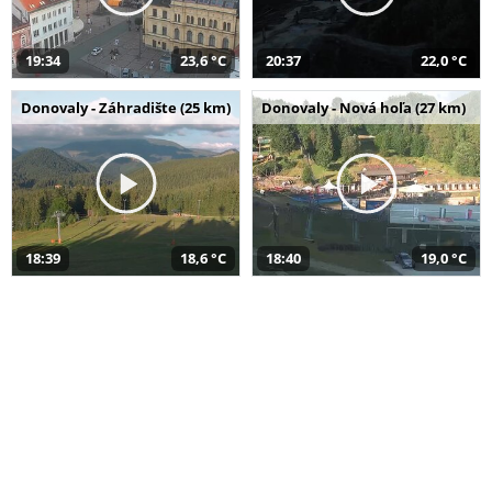
19:34
23,6 °C
20:37
22,0 °C
Donovaly - Záhradište (25 km)
Donovaly - Nová hoľa (27 km)
18:39
18,6 °C
18:40
19,0 °C