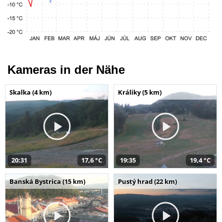
Kameras in der Nähe
Skalka (4 km)
Králiky (5 km)
20:31
17,6 °C
19:35
19,4 °C
Banská Bystrica (15 km)
Pustý hrad (22 km)