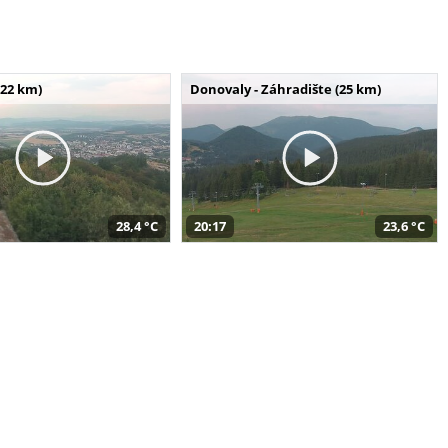
(22 km)
Donovaly - Záhradište (25 km)
28,4 °C
20:17
23,6 °C