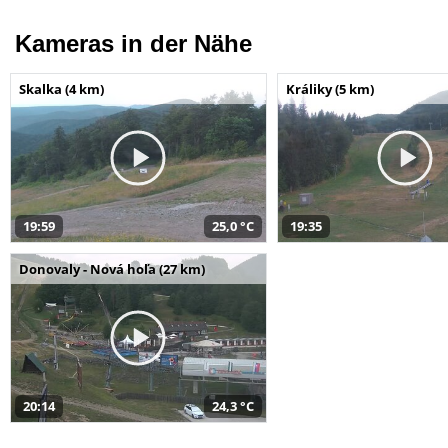
Kameras in der Nähe
Skalka (4 km)
Králiky (5 km)
19:59
25,0 °C
19:35
Donovaly - Nová hoľa (27 km)
20:14
24,3 °C