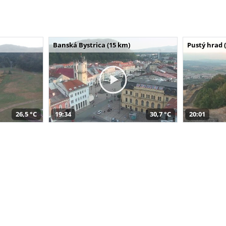
Banská Bystrica (15 km)
Pustý hrad 
26,5 °C
19:34
30,7 °C
20:01