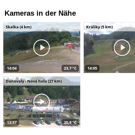
Kameras in der Nähe
Skalka (4 km)
Králiky (5 km)
14:04
23,7 °C
14:05
Donovaly - Nová hoľa (27 km)
13:57
20,8 °C