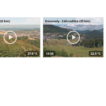
(22 km)
Donovaly - Záhradište (25 km)
27,6 °C
13:58
22,5 °C