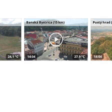
Banská Bystrica (15 km)
Pustý hrad 
24,1 °C
14:04
27,9 °C
14:04